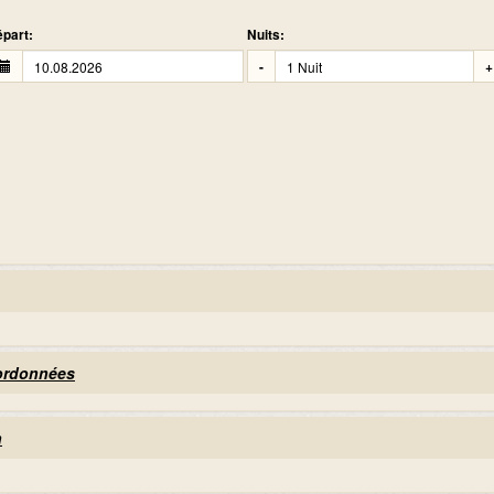
part:
Nuits:
-
+
oordonnées
n