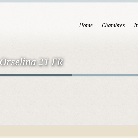
Home
Chambres
I
 Orselina 21 FR