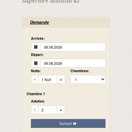
Superiore Minusio 42
Demande
Arrivée:
Départ:
Nuits:
Chambres:
-
+
Chambre 1
Adultes:
-
+
Suivant