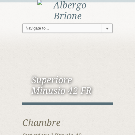
Superiore
Minusio 42 FR
Chambre