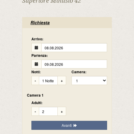
Superiore Minusio 42
Richiesta
Arrivo:
Partenza:
Notti:
Camera:
-
+
Camera 1
Adulti:
-
+
Avanti