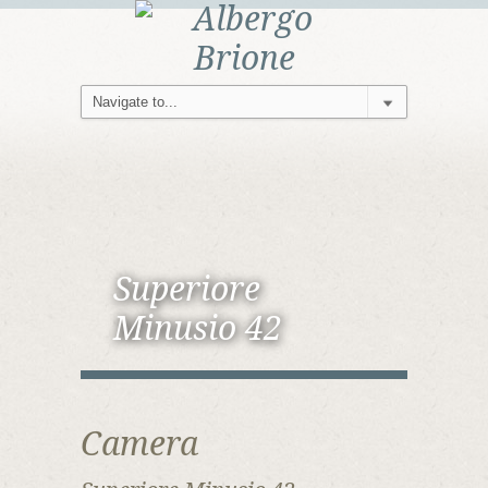
Superiore
Minusio 42
Camera